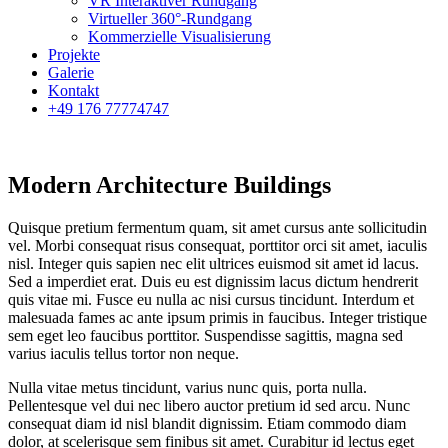
VR Interaktiver Rundgang
Virtueller 360°-Rundgang
Kommerzielle Visualisierung
Projekte
Galerie
Kontakt
+49 176 77774747
Modern Architecture Buildings
Quisque pretium fermentum quam, sit amet cursus ante sollicitudin
vel. Morbi consequat risus consequat, porttitor orci sit amet, iaculis
nisl. Integer quis sapien nec elit ultrices euismod sit amet id lacus.
Sed a imperdiet erat. Duis eu est dignissim lacus dictum hendrerit
quis vitae mi. Fusce eu nulla ac nisi cursus tincidunt. Interdum et
malesuada fames ac ante ipsum primis in faucibus. Integer tristique
sem eget leo faucibus porttitor. Suspendisse sagittis, magna sed
varius iaculis tellus tortor non neque.
Nulla vitae metus tincidunt, varius nunc quis, porta nulla.
Pellentesque vel dui nec libero auctor pretium id sed arcu. Nunc
consequat diam id nisl blandit dignissim. Etiam commodo diam
dolor, at scelerisque sem finibus sit amet. Curabitur id lectus eget