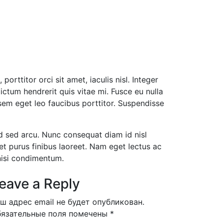
rttitor orci sit amet, iaculis nisl. Integer
dictum hendrerit quis vitae mi. Fusce eu nulla
 sem eget leo faucibus porttitor. Suspendisse
 id sed arcu. Nunc consequat diam id nisl
et purus finibus laoreet. Nam eget lectus ac
nisi condimentum.
eave a Reply
ш адрес email не будет опубликован.
язательные поля помечены
*