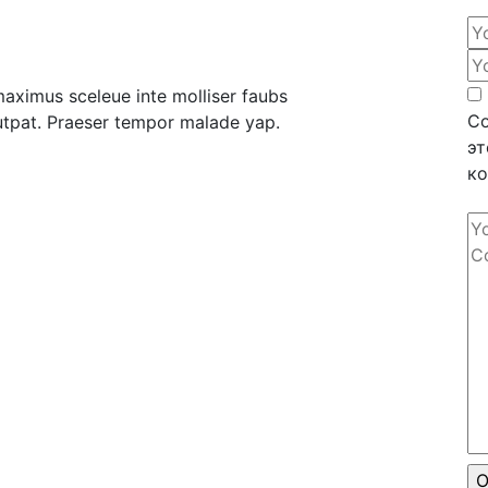
maximus sceleue inte molliser faubs
Со
utpat. Praeser tempor malade yap.
эт
ко