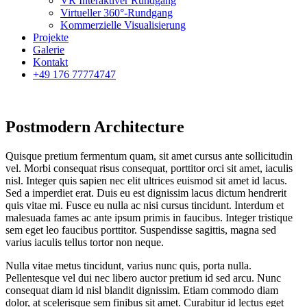
VR Interaktiver Rundgang
Virtueller 360°-Rundgang
Kommerzielle Visualisierung
Projekte
Galerie
Kontakt
+49 176 77774747
Postmodern Architecture
Quisque pretium fermentum quam, sit amet cursus ante sollicitudin
vel. Morbi consequat risus consequat, porttitor orci sit amet, iaculis
nisl. Integer quis sapien nec elit ultrices euismod sit amet id lacus.
Sed a imperdiet erat. Duis eu est dignissim lacus dictum hendrerit
quis vitae mi. Fusce eu nulla ac nisi cursus tincidunt. Interdum et
malesuada fames ac ante ipsum primis in faucibus. Integer tristique
sem eget leo faucibus porttitor. Suspendisse sagittis, magna sed
varius iaculis tellus tortor non neque.
Nulla vitae metus tincidunt, varius nunc quis, porta nulla.
Pellentesque vel dui nec libero auctor pretium id sed arcu. Nunc
consequat diam id nisl blandit dignissim. Etiam commodo diam
dolor, at scelerisque sem finibus sit amet. Curabitur id lectus eget